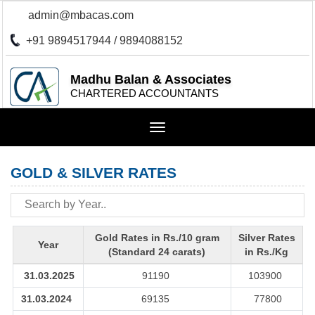
admin@mbacas.com
+91 9894517944 / 9894088152
Madhu Balan & Associates
CHARTERED ACCOUNTANTS
Toggle
navigation
GOLD & SILVER RATES
Gold Rates in Rs./10 gram
Silver Rates
Year
(Standard 24 carats)
in Rs./Kg
31.03.2025
91190
103900
31.03.2024
69135
77800